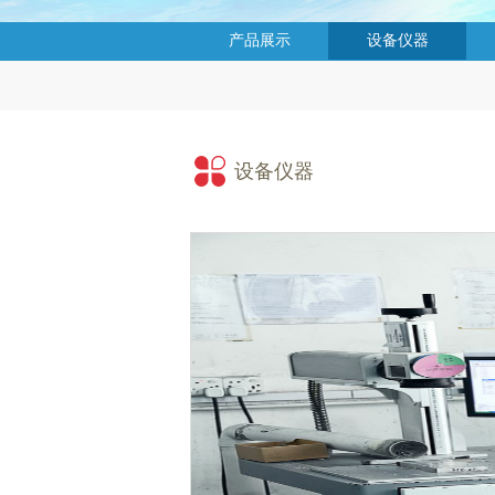
产品展示
设备仪器
设备仪器