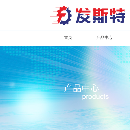
首页
产品中心